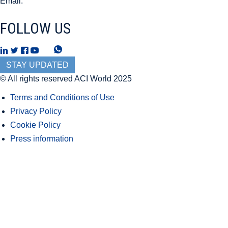
Email:
mediarelations@aci.aero
FOLLOW US
T
W
h
h
STAY UPDATED
r
a
© All rights reserved ACI World 2025
e
t
Terms and Conditions of Use
a
s
Privacy Policy
d
A
Cookie Policy
s
p
Press information
p